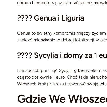
górach Piemontu są często tańsze niż
mieszk
???? Genua i Liguria
Genua to świetny kompromis między życiem w
znaleźć
mieszkanie
w dobrej lokalizacji w ok
????️ Sycylia i domy za 1 e
Nie sposób pominąć Sycylii, gdzie wiele mias
często dosłownie
1 euro
. Choć takie
nieruch
Włoszech
krok po kroku i stworzyć swoją wł
Gdzie We Włosze