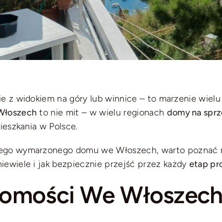
ie z widokiem na góry lub winnice – to marzenie wie
 Włoszech
to nie mit – w wielu regionach
domy na spr
ieszkania w Polsce.
go wymarzonego domu we Włoszech, warto poznać r
iewiele i jak bezpiecznie przejść przez każdy
etap p
homości We Włoszech 