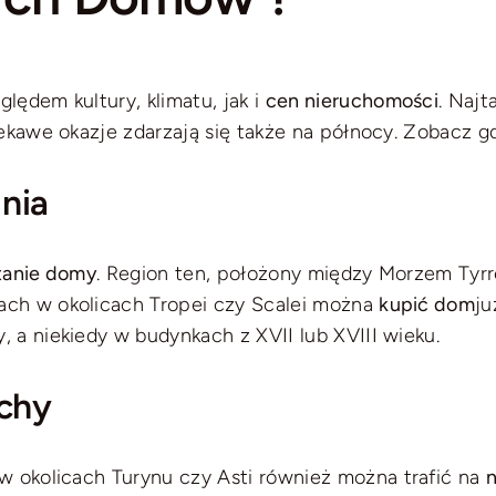
lędem kultury, klimatu, jak i
cen nieruchomości
. Naj
ekawe okazje zdarzają się także na północy. Zobacz g
dnia
tanie domy
. Region ten, położony między Morzem Tyr
ach w okolicach Tropei czy Scalei można
kupić dom
ju
ży, a niekiedy w budynkach z XVII lub XVIII wieku.
ochy
 w okolicach Turynu czy Asti również można trafić na