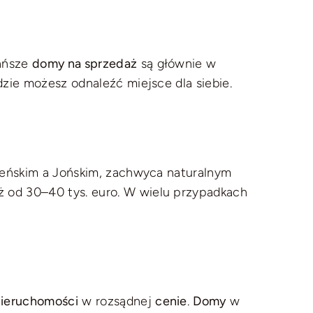
tańsze
domy na sprzedaż
są głównie w
dzie możesz odnaleźć miejsce dla siebie.
reńskim a Jońskim, zachwyca naturalnym
ż od 30–40 tys. euro. W wielu przypadkach
nieruchomości
w rozsądnej
cenie
.
Domy
w