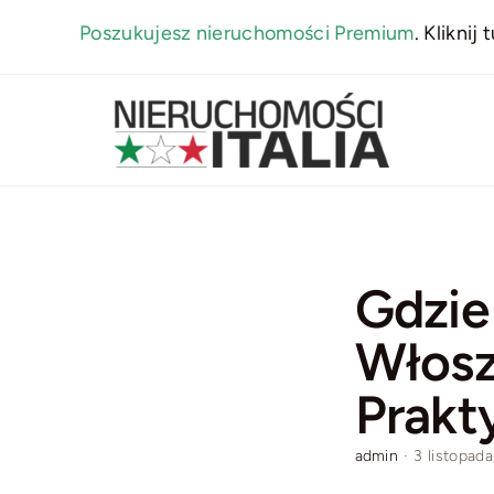
Skip
Poszukujesz nieruchomości Premium
.
Kliknij t
to
content
Gdzie
Włosz
Prakt
admin
·
3 listopad