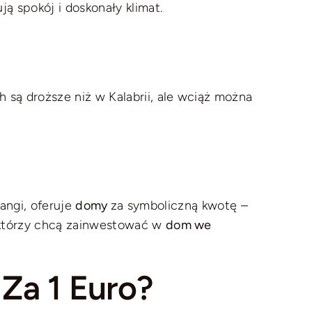
ą spokój i doskonały klimat.
h są droższe niż w Kalabrii, ale wciąż można
angi, oferuje
domy
za symboliczną kwotę –
h, którzy chcą zainwestować w
dom we
Za 1 Euro?