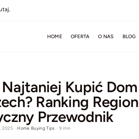
utaj.
HOME
OFERTA
O NAS
BLOG
 Najtaniej Kupić Do
ech? Ranking Region
yczny Przewodnik
a, 2025
·
Home Buying Tips
·
9 min