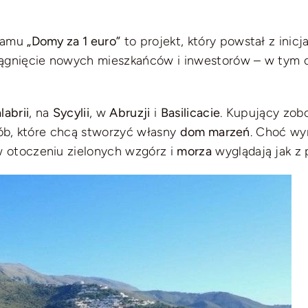
gramu
„Domy za 1 euro”
to projekt, który powstał z ini
ciągnięcie nowych mieszkańców i inwestorów – w tym 
labrii
, na
Sycylii
, w
Abruzji
i
Basilicacie
. Kupujący zob
sób, które chcą stworzyć własny
dom marzeń
. Choć wy
 otoczeniu zielonych wzgórz i
morza
wyglądają jak z 