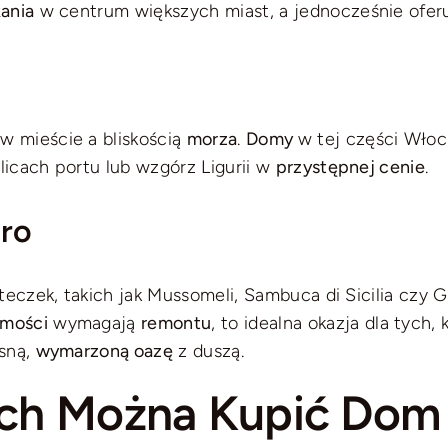
ania
w centrum większych miast, a jednocześnie oferuj
 mieście a bliskością
morza
.
Domy
w tej części Włoc
olicach portu lub wzgórz Ligurii w
przystępnej cenie
.
uro
teczek, takich jak Mussomeli, Sambuca di Sicilia czy G
omości
wymagają
remontu
, to idealna okazja dla tyc
asną,
wymarzoną oazę
z duszą.
ch Można Kupić Dom 