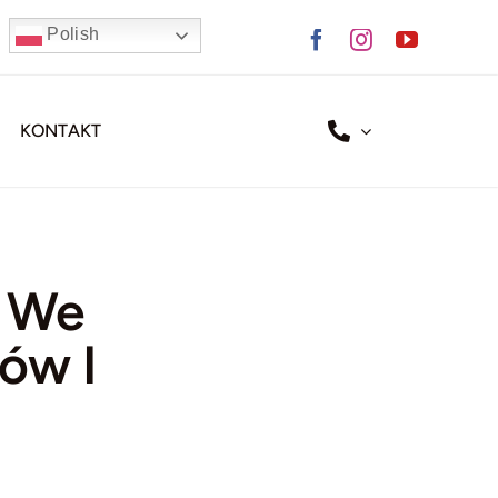
Polish
KONTAKT
m We
ów I