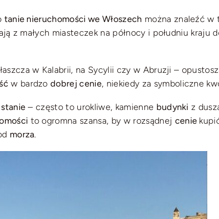
o
tanie nieruchomości we Włoszech
można znaleźć w t
żają z małych miasteczek na północy i południu kraju 
szcza w Kalabrii, na Sycylii czy w Abruzji – opustosz
ść
w bardzo
dobrej cenie
, niekiedy za symboliczne kw
stanie
– często to urokliwe, kamienne
budynki
z duszą
homości
to ogromna szansa, by w rozsądnej
cenie
kupi
 od
morza
.