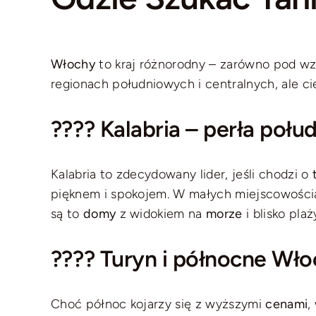
Włochy
to kraj różnorodny – zarówno pod wzg
regionach południowych i centralnych, ale ci
???? Kalabria – perła połu
Kalabria to zdecydowany lider, jeśli chodzi o
pięknem i spokojem. W małych miejscowości
są to
domy
z widokiem na
morze
i blisko pla
????️ Turyn i północne Wł
Choć północ kojarzy się z wyższymi
cenami
,