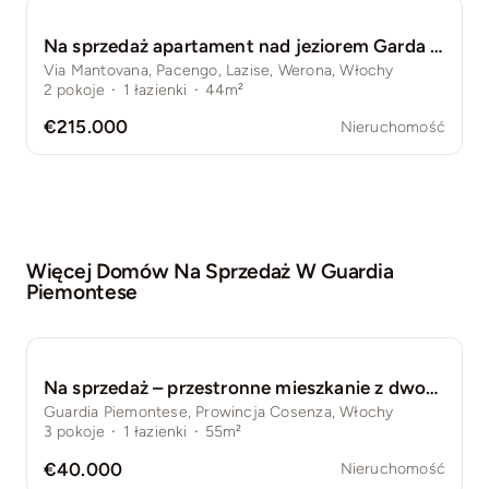
Na sprzedaż apartament nad jeziorem Garda w Pacengo di Lazise
Via Mantovana, Pacengo, Lazise, Werona, Włochy
2
pokoje
·
1
łazienki
·
44m²
€215.000
Nieruchomość
Więcej Domów Na Sprzedaż W
Guardia
Piemontese
Na sprzedaż – przestronne mieszkanie z dwoma balkonami w Guardia Piemontese
Guardia Piemontese, Prowincja Cosenza, Włochy
3
pokoje
·
1
łazienki
·
55m²
€40.000
Nieruchomość