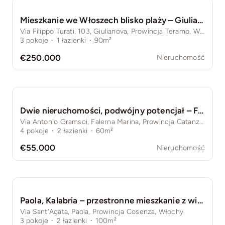
Mieszkanie we Włoszech blisko plaży – Giulianova, Abruzja
Via Filippo Turati, 103, Giulianova, Prowincja Teramo, Włochy
3
pokoje
·
1
łazienki
·
90m²
€250.000
Nieruchomość
Dwie nieruchomości, podwójny potencjał – Falerna Marina, zaledwie 5 minut od morza
Via Antonio Gramsci, Falerna Marina, Prowincja Catanzaro, Włochy
4
pokoje
·
2
łazienki
·
60m²
€55.000
Nieruchomość
Paola, Kalabria – przestronne mieszkanie z widokiem na morze w centrum miasta
Via Sant'Agata, Paola, Prowincja Cosenza, Włochy
3
pokoje
·
2
łazienki
·
100m²