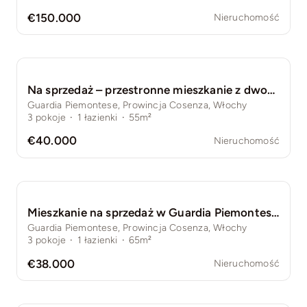
€150.000
Nieruchomość
Na sprzedaż – przestronne mieszkanie z dwoma balkonami w Guardia Piemontese
Guardia Piemontese, Prowincja Cosenza, Włochy
3
pokoje
·
1
łazienki
·
55m²
€40.000
Nieruchomość
Mieszkanie na sprzedaż w Guardia Piemontese, Prowincja Cosenza, Włochy, Kalabria – 3 pokoje, 65 m², balkon
Guardia Piemontese, Prowincja Cosenza, Włochy
3
pokoje
·
1
łazienki
·
65m²
€38.000
Nieruchomość