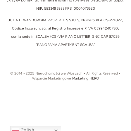
„Krzywy Domek” ul. Haffnera 6 lokal 112 (pierwsze piętro)
81-767 Sopot
NIP: 5833495933 KRS: 0001073623
JULIA LEWANDOWSKA PROPERTIES S.R.L.S, Numero REA CS-271027,
Codice fiscale, n.iscr. al Registro Imprese e P.IVA 03994240780,
con la sede in SCALEA (CS) VIA PIANO LETTIERI SNC CAP 87029
“PANORAMA APARTMENT SCALEA”
© 2014 - 2025 Nieruchomości we Włoszech • All Rights Reserved •
Wsparcie Marketingowe
Marketing HERO
Polish