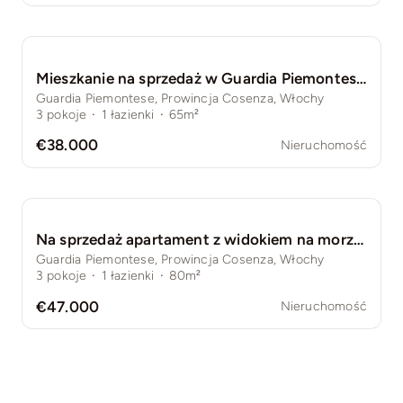
Mieszkanie na sprzedaż w Guardia Piemontese, Prowincja Cosenza, Włochy, Kalabria – 3 pokoje, 65 m², balkon
Guardia Piemontese, Prowincja Cosenza, Włochy
3
pokoje
·
1
łazienki
·
65m²
€38.000
Nieruchomość
Na sprzedaż apartament z widokiem na morze – Guardia Piemontese, Kalabria
Guardia Piemontese, Prowincja Cosenza, Włochy
3
pokoje
·
1
łazienki
·
80m²
€47.000
Nieruchomość