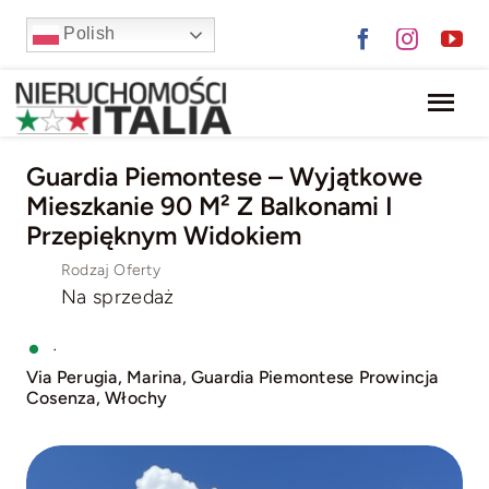
Skip
Polish
to
content
Tog
Nav
HOME
Guardia Piemontese – Wyjątkowe
Mieszkanie 90 M² Z Balkonami I
OFERTA
Przepięknym Widokiem
Rodzaj Oferty
O NAS
Na sprzedaż
·
BLOG
Via Perugia, Marina, Guardia Piemontese Prowincja
Cosenza, Włochy
KONTAKT