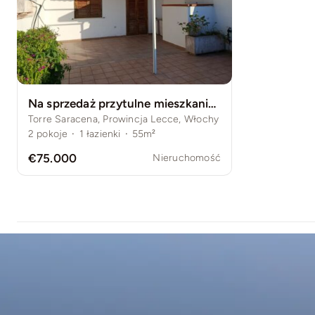
Na sprzedaż przytulne mieszkanie z ogrodem w Torre Saracena – Salento
Torre Saracena, Prowincja Lecce, Włochy
2
pokoje
·
1
łazienki
·
55m²
€75.000
Nieruchomość