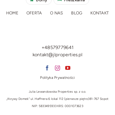
HOME
OFERTA
O NAS
BLOG
KONTAKT
+48579779641
kontakt@jlproperties.pl
Polityka Prywatności
Julia Lewandowska Properties sp. z o.o.
„Krzywy Domek” ul. Haffnera 6 lokal 112 (pierwsze piętro)
81-767 Sopot
NIP: 5833495933 KRS: 0001073623