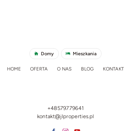
Domy
Mieszkania
HOME
OFERTA
O NAS
BLOG
KONTAKT
+48579779641
kontakt@jlproperties.pl