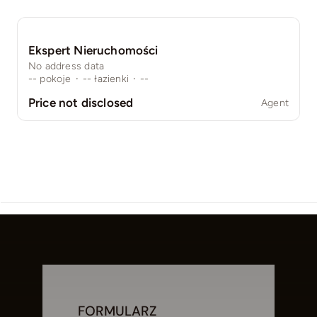
Ekspert Nieruchomości
No address data
--
pokoje
·
--
łazienki
·
--
Price not disclosed
Agent
FORMULARZ