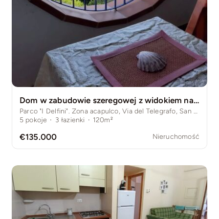
Dom w zabudowie szeregowej z widokiem na morze – San Nicola Arcella, Kalabria
Parco "I Delfini". Zona acapulco, Via del Telegrafo, San Nicola Arcella, Prowincja Cosenza, Włochy
5
pokoje
·
3
łazienki
·
120m²
€135.000
Nieruchomość