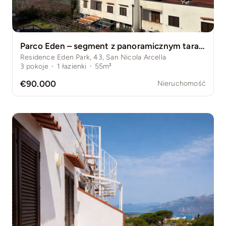
Parco Eden – segment z panoramicznym tarasem i widokiem na morze, blisko Arco Magno, Riwiera dei Cedri, Kalabria
Residence Eden Park, 43, San Nicola Arcella
3
pokoje
·
1
łazienki
·
55m²
€90.000
Nieruchomość