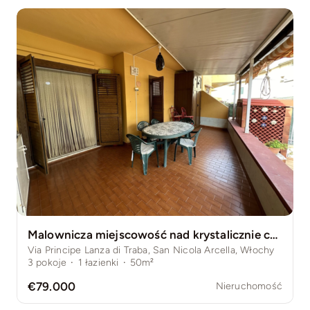
Malownicza miejscowość nad krystalicznie czystym Morzem Tyrreńskim
Via Principe Lanza di Traba, San Nicola Arcella, Włochy
3
pokoje
·
1
łazienki
·
50m²
€79.000
Nieruchomość