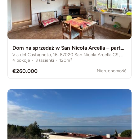
Dom na sprzedaż w San Nicola Arcella – parterowy, z domkiem dla gości i dużą działką
Via del Castagneto, 16, 87020 San Nicola Arcella CS, Włochy
4
pokoje
·
3
łazienki
·
120m²
€260.000
Nieruchomość