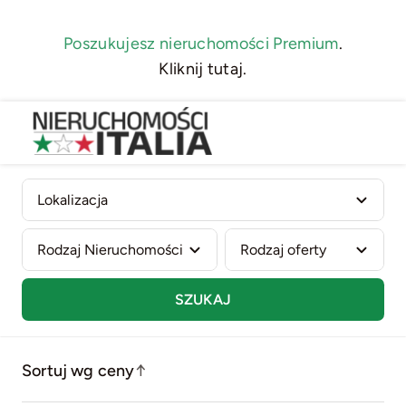
Skip
to
Poszukujesz nieruchomości Premium
.
content
Kliknij tutaj.
SZUKAJ
Sortuj wg ceny
↑