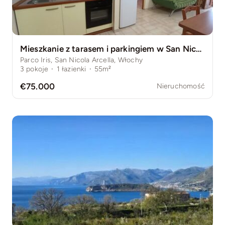
Mieszkanie z tarasem i parkingiem w San Nicola Arcella – spokojna okolica, prywatne osiedle
Parco Iris, San Nicola Arcella, Włochy
3
pokoje
·
1
łazienki
·
55m²
€75.000
Nieruchomość