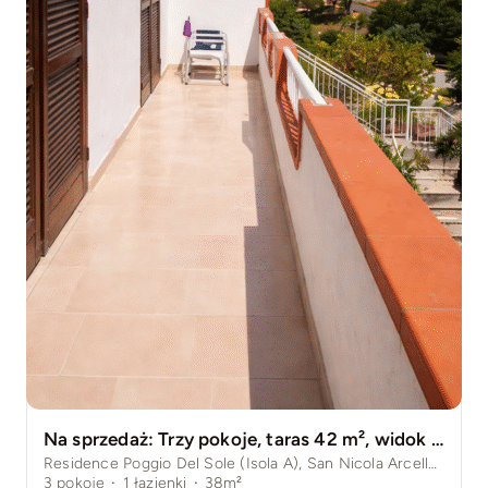
Na sprzedaż: Trzy pokoje, taras 42 m², widok na morze , miejsce parkingowe – San Nicola Arcella, Kalabria
Residence Poggio Del Sole (Isola A), San Nicola Arcella Prowincja Cosenza, Włochy
3
pokoje
·
1
łazienki
·
38m²