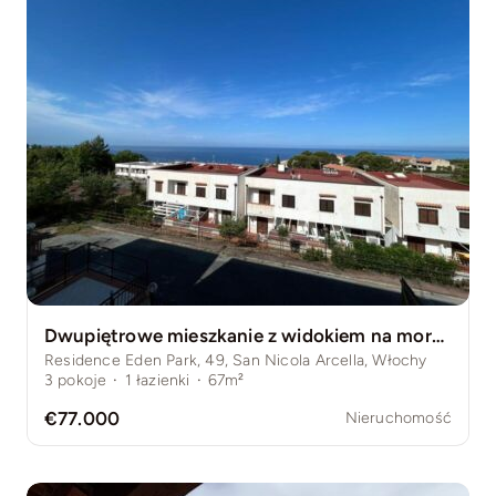
Dwupiętrowe mieszkanie z widokiem na morze w San Nicola Arcella
Residence Eden Park, 49, San Nicola Arcella, Włochy
3
pokoje
·
1
łazienki
·
67m²
€77.000
Nieruchomość