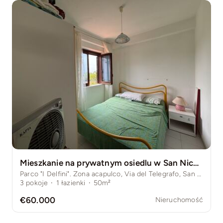
Mieszkanie na prywatnym osiedlu w San Nicola Arcella
Parco "I Delfini". Zona acapulco, Via del Telegrafo, San Nicola Arcella, Włochy
3
pokoje
·
1
łazienki
·
50m²
€60.000
Nieruchomość