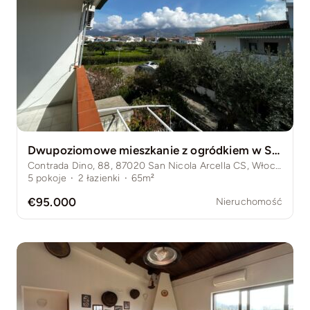
Dwupoziomowe mieszkanie z ogródkiem w San Nicola Arcella – zewnętrzny prysznic | taras | 3 sypialnie
Contrada Dino, 88, 87020 San Nicola Arcella CS, Włochy
5
pokoje
·
2
łazienki
·
65m²
€95.000
Nieruchomość