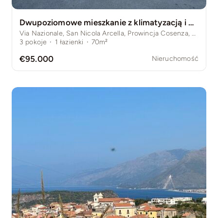
Dwupoziomowe mieszkanie z klimatyzacją i balkonem – San Nicola Arcella, Kalabria
Via Nazionale, San Nicola Arcella, Prowincja Cosenza, Włochy
3
pokoje
·
1
łazienki
·
70m²
€95.000
Nieruchomość