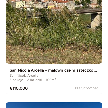
San Nicola Arcella – malownicze miasteczko Kalabrii z pięknymi plażami i Arcomagno
San Nicola Arcella
3
pokoje
·
2
łazienki
·
100m²
€110.000
Nieruchomość