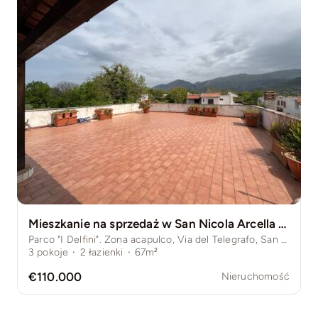
Mieszkanie na sprzedaż w San Nicola Arcella – dwa poziomy, taras, widok na morze i góry
Parco "I Delfini". Zona acapulco, Via del Telegrafo, San Nicola Arcella, Włochy
3
pokoje
·
2
łazienki
·
67m²
€110.000
Nieruchomość