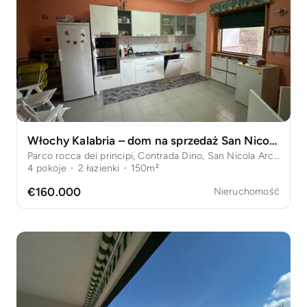
Włochy Kalabria – dom na sprzedaż San Nicola Arcella, 4 sypialnie, ogród, klimatyzacja
Parco rocca dei principi, Contrada Dino, San Nicola Arcella, Province of Cosenza, Włochy
4
pokoje
·
2
łazienki
·
150m²
€160.000
Nieruchomość