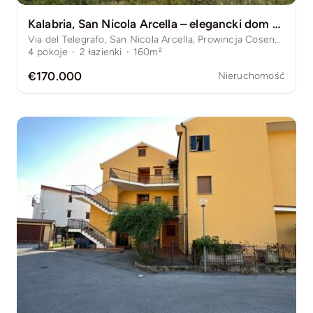
Kalabria, San Nicola Arcella – elegancki dom szeregowy z ogrodem i widokiem na morze
Via del Telegrafo, San Nicola Arcella, Prowincja Cosenza, Włochy
4
pokoje
·
2
łazienki
·
160m²
€170.000
Nieruchomość