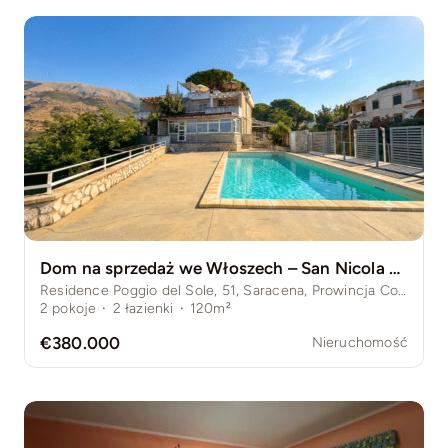
Dom na sprzedaż we Włoszech – San Nicola Arcella, prywatny basen, weranda z widokiem na morze
Residence Poggio del Sole, 51, Saracena, Prowincja Cosenza, Włochy
2
pokoje
·
2
łazienki
·
120m²
€380.000
Nieruchomość