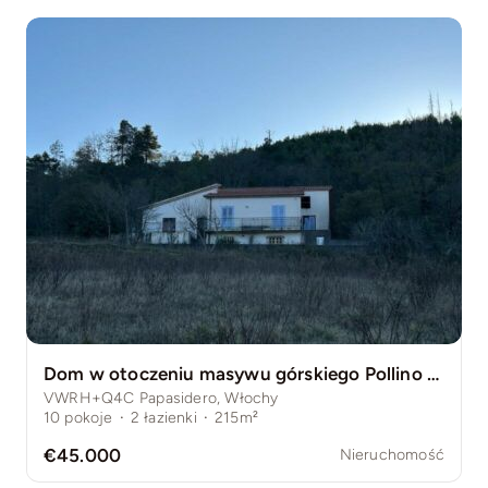
Dom w otoczeniu masywu górskiego Pollino w miasteczku Papasidero
VWRH+Q4C Papasidero, Włochy
10
pokoje
·
2
łazienki
·
215m²
€45.000
Nieruchomość