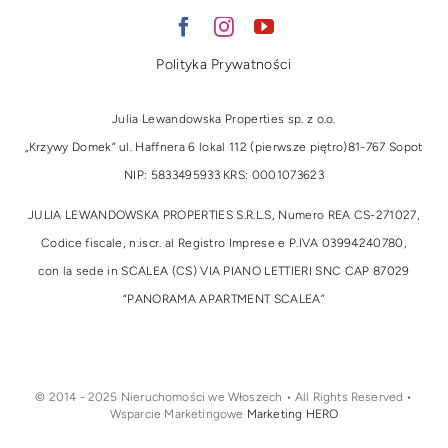
Polityka Prywatności
Julia Lewandowska Properties sp. z o.o.
„Krzywy Domek” ul. Haffnera 6 lokal 112 (pierwsze piętro)
81-767 Sopot
NIP: 5833495933 KRS: 0001073623
JULIA LEWANDOWSKA PROPERTIES S.R.L.S, Numero REA CS-271027,
Codice fiscale, n.iscr. al Registro Imprese e P.IVA 03994240780,
con la sede in SCALEA (CS) VIA PIANO LETTIERI SNC CAP 87029
“PANORAMA APARTMENT SCALEA”
© 2014 - 2025 Nieruchomości we Włoszech • All Rights Reserved •
Wsparcie Marketingowe
Marketing HERO