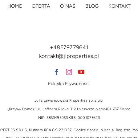
HOME
OFERTA
O NAS
BLOG
KONTAKT
+48579779641
kontakt@jlproperties.pl
Polityka Prywatności
Julia Lewandowska Properties sp. z o.o.
„Krzywy Domek” ul. Haffnera 6 lokal 112 (pierwsze piętro)
81-767 Sopot
NIP: 5833495933 KRS: 0001073623
IES S.R.L.S, Numero REA CS-271027, Codice fiscale, n.iscr. al Registro Im