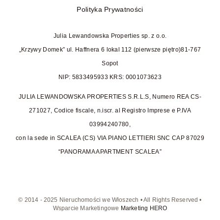
Polityka Prywatności
Julia Lewandowska Properties sp. z o.o.
„Krzywy Domek” ul. Haffnera 6 lokal 112 (pierwsze piętro)
81-767
Sopot
NIP: 5833495933 KRS: 0001073623
JULIA LEWANDOWSKA PROPERTIES S.R.L.S, Numero REA CS-
271027, Codice fiscale, n.iscr. al Registro Imprese e P.IVA
03994240780,
con la sede in SCALEA (CS) VIA PIANO LETTIERI SNC CAP 87029
“PANORAMA APARTMENT SCALEA”
© 2014 - 2025 Nieruchomości we Włoszech • All Rights Reserved •
Wsparcie Marketingowe
Marketing HERO