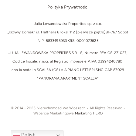
Polityka Prywatności
Julia Lewandowska Properties sp. z o.o.
„Krzywy Domek” ul. Haffnera 6 lokal 112 (pierwsze piętro)
81-767 Sopot
NIP: 5833495933 KRS: 0001073623
JULIA LEWANDOWSKA PROPERTIES S.R.L.S, Numero REA CS-271027,
Codice fiscale, n.iscr. al Registro Imprese e P.IVA 03994240780,
con la sede in SCALEA (CS) VIA PIANO LETTIERI SNC CAP 87029
“PANORAMA APARTMENT SCALEA”
© 2014 - 2025 Nieruchomości we Włoszech • All Rights Reserved •
Wsparcie Marketingowe
Marketing HERO
Polish